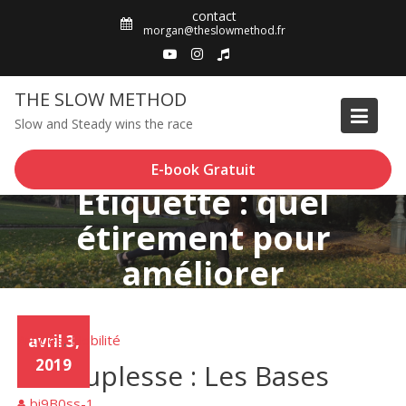
Skip
contact
to
morgan@theslowmethod.fr
content
THE SLOW METHOD
Slow and Steady wins the race
E-book Gratuit
Étiquette : quel
étirement pour
améliorer
Articles
avril 3,
Mobilité
,
2019
La Souplesse : Les Bases
bi9B0ss-1