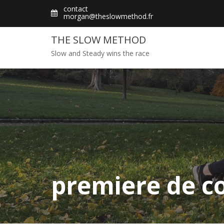
Skip
contact
morgan@theslowmethod.fr
to
content
THE SLOW METHOD
Slow and Steady wins the race
premiere de c