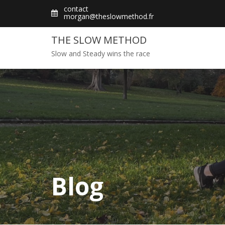
Skip
contact
morgan@theslowmethod.fr
to
content
THE SLOW METHOD
Slow and Steady wins the race
Blog