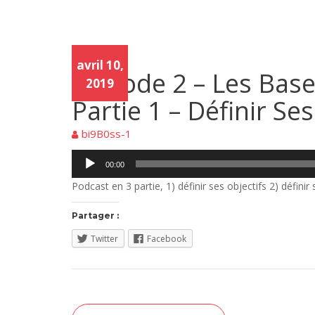
Podcast
Podc
avril 10,
ast
Episode 2 – Les Base
2019
Partie 1 – Définir Ses
bi9B0ss-1
Lecteur
00:00
audio
Podcast en 3 partie, 1) définir ses objectifs 2) défini
Partager :
Twitter
Facebook
Navigation