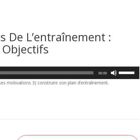
s De L’entraînement :
 Objectifs
Utilisez
00:00
les
r ses motivations 3) construire son plan d’entraînement.
flèches
haut/bas
pour
augmente
ou
diminuer
le
volume.