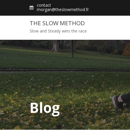
Skip
contact
morgan@theslowmethod.fr
to
content
THE SLOW METHOD
Slow and Steady wins the race
Blog