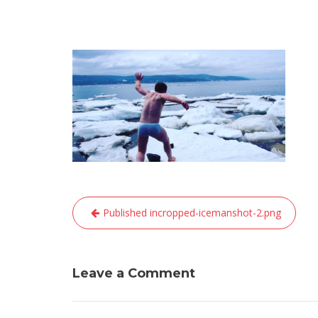
Navigation
Published in
cropped-icemanshot-2.png
de
l’article
Leave a Comment