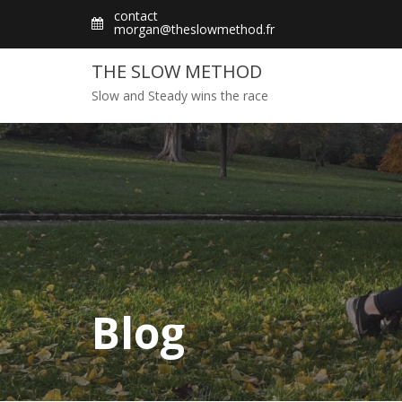
Skip
contact
morgan@theslowmethod.fr
to
content
THE SLOW METHOD
Slow and Steady wins the race
Blog