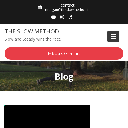
Skip
contact
to
morgan@theslowmethod.fr
content
THE SLOW METHOD
Slow and Steady wins the race
E-book Gratuit
Blog