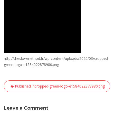
http://theslowmethod.fr/wp-content/uploads/2020/03/cropped-
green-logo-e1584022878980.png
Navigation
Published in
cropped-green-logo-e1584022878980.png
de
l’article
Leave a Comment