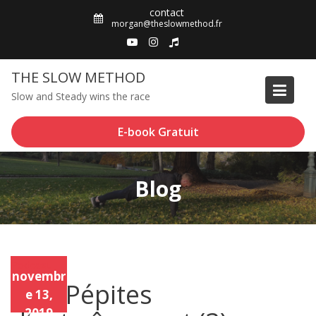
Skip
contact
to
morgan@theslowmethod.fr
content
THE SLOW METHOD
Slow and Steady wins the race
E-book Gratuit
Blog
Podcast
Podc
novembr
ast
20 – Pépites
e 13,
2019