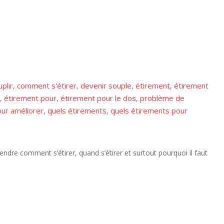
plir
comment s'étirer
devenir souple
étirement
étirement
,
,
,
,
étirement pour
étirement pour le dos
problème de
,
,
,
our améliorer
quels étirements
quels étirements pour
,
,
dre comment s’étirer, quand s’étirer et surtout pourquoi il faut