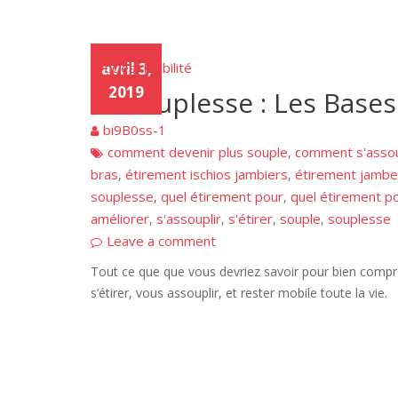
Articles
avril 3,
Mobilité
,
2019
La Souplesse : Les Bases
bi9B0ss-1
comment devenir plus souple
comment s'assou
,
bras
étirement ischios jambiers
étirement jambe
,
,
souplesse
quel étirement pour
quel étirement p
,
,
améliorer
s'assouplir
s'étirer
souple
souplesse
,
,
,
,
Leave a comment
Tout ce que que vous devriez savoir pour bien compren
s’étirer, vous assouplir, et rester mobile toute la vie.