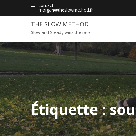
Skip
contact
morgan@theslowmethod.fr
to
content
THE SLOW METHOD
Slow and Steady wins the race
Étiquette : so