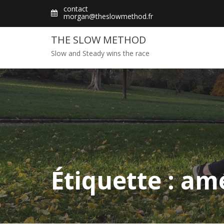
Skip
contact
morgan@theslowmethod.fr
to
content
THE SLOW METHOD
Slow and Steady wins the race
Étiquette : am