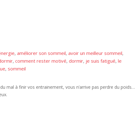
énergie
améliorer son sommeil
avoir un meilleur sommeil
,
,
,
dormir
comment rester motivé
dormir
je suis fatigué
le
,
,
,
,
que
sommeil
,
du mal à finir vos entrainement, vous n’arrive pas perdre du poids…
eux.