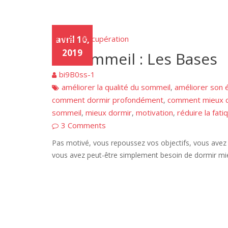
Articles
avril 10,
Récupération
,
2019
Le Sommeil : Les Bases
bi9B0ss-1
améliorer la qualité du sommeil
améliorer son 
,
comment dormir profondément
comment mieux 
,
sommeil
mieux dormir
motivation
réduire la fati
,
,
,
3 Comments
Pas motivé, vous repoussez vos objectifs, vous avez 
vous avez peut-être simplement besoin de dormir mi