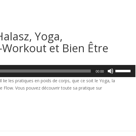
alasz, Yoga,
-Workout et Bien Être
Utilisez
00:00
les
 lie les pratiques en poids de corps, que ce soit le Yoga, la
flèches
le Flow. Vous pouvez découvrir toute sa pratique sur
haut/bas
pour
augmente
ou
diminuer
le
volume.