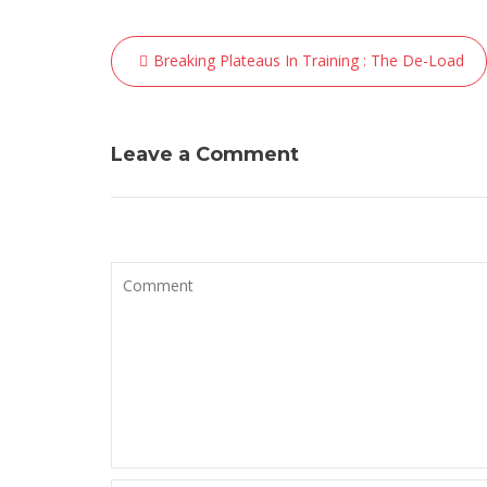
Navigation
Breaking Plateaus In Training : The De-Load
de
l’article
Leave a Comment