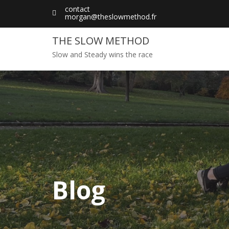
Skip
contact
morgan@theslowmethod.fr
to
content
THE SLOW METHOD
Slow and Steady wins the race
Blog