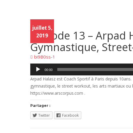
Podcast
Podc
juillet 5,
ast
Episode 13 – Arpad H
2019
Gymnastique, Street
bi9B0ss-1
Lecteur
00:00
audio
Arpad Halasz est Coach Sportif à Paris depuis 10ans. Il
gymnastique, le street workout, les arts martiaux ou 
https://www.arscorpus.com .
Partager :
Twitter
Facebook