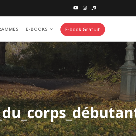
RAMMES
E-BOOKS
E-book Gratuit
_du_corps_débutan