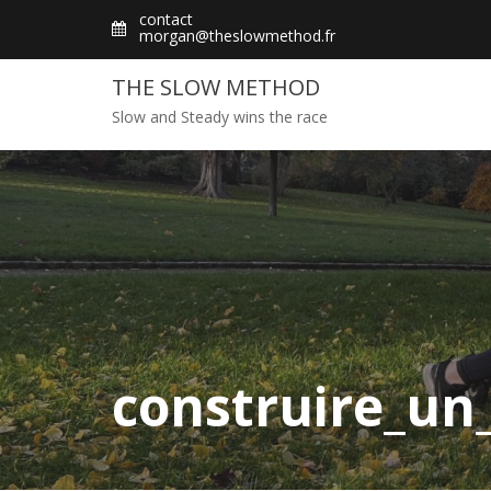
Skip
contact
morgan@theslowmethod.fr
to
content
THE SLOW METHOD
Slow and Steady wins the race
construire_u