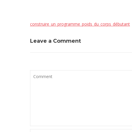
construire_un_programme_poids_du_corps_débutant
Leave a Comment